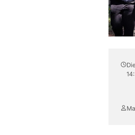
Di
14
Ma