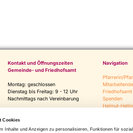
Kontakt und Öffnungszeiten
Navigation
Gemeinde- und Friedhofsamt
Pfarrerin/Pfar
Montag: geschlossen
Mitarbeitend
Dienstag bis Freitag: 9 - 12 Uhr
Friedhofsamt
Nachmittags nach Vereinbarung
Spenden
Helmut-Hellin
Tel:
0 52 04 / 36 28
Jugendkeller
Fax: 0 52 04 / 25 65
CVJM Steinh
t Cookies
Mail:
gemeindeamt@kirche-
 Inhalte und Anzeigen zu personalisieren, Funktionen für sozia