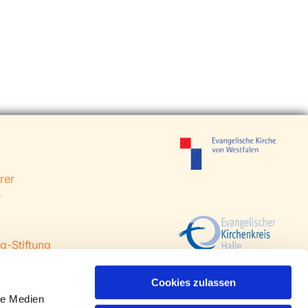
rer
e
g-Stiftung
 Steinhagen
agen
Cookies zulassen
le Medien