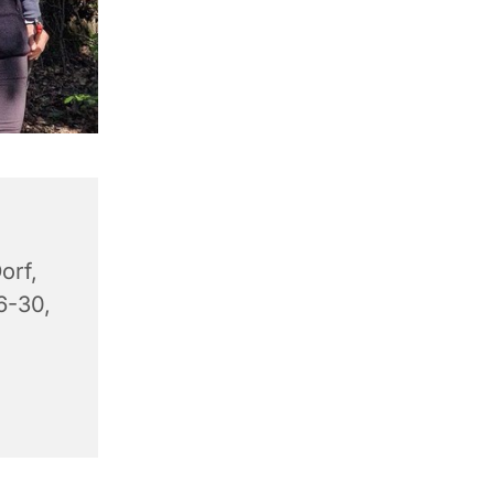
orf,
6-30,