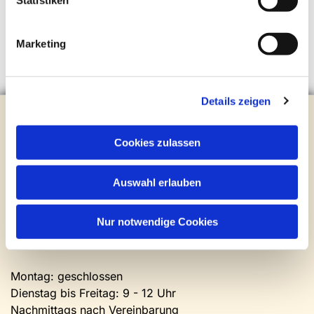
Statistiken
Marketing
Details zeigen
Evangelische Kirchengemeinde Steinhagen
Brockhagener Straße 28 | 33803 Steinhagen
Cookies zulassen
Tel.:
0 52 04 / 36 28
Mail:
gemeindeamt@kirche-steinhagen.de
Newsletter abonnieren
Auswahl erlauben
Nur notwendige Cookies
Kontakt und Öffnungszeiten
Gemeinde- und Friedhofsamt
Montag: geschlossen
Dienstag bis Freitag: 9 - 12 Uhr
Nachmittags nach Vereinbarung