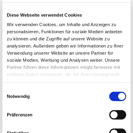
Muskulatur. Für jedes Alter und unabhängig von
Ihrer sportlichen Fitness geeignet. Wir starten am
Diese Webseite verwendet Cookies
Haus der Begegnung.
Wir verwenden Cookies, um Inhalte und Anzeigen zu
Eine Anmeldung ist nicht erforderlich.
personalisieren, Funktionen für soziale Medien anbieten
zu können und die Zugriffe auf unsere Website zu
Frau Marion Dawidowski, Tel.: 0151 / 72 14 02 61
analysieren. Außerdem geben wir Informationen zu Ihrer
Mail:
marion.dawidowski@kirche-steinhagen.de
Verwendung unserer Website an unsere Partner für
soziale Medien, Werbung und Analysen weiter. Unsere
Partner führen diese Informationen möglicherweise mit
weiteren Daten zusammen, die Sie ihnen bereitgestellt
haben oder die sie im Rahmen Ihrer Nutzung der Dienste
gesammelt haben.
Einwilligungsauswahl
Notwendig
Präferenzen