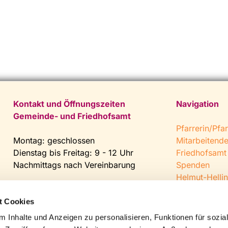
Kontakt und Öffnungszeiten
Navigation
Gemeinde- und Friedhofsamt
Pfarrerin/Pfar
Montag: geschlossen
Mitarbeitend
Dienstag bis Freitag: 9 - 12 Uhr
Friedhofsamt
Nachmittags nach Vereinbarung
Spenden
Helmut-Hellin
Tel:
0 52 04 / 36 28
Jugendkeller
Fax: 0 52 04 / 25 65
CVJM Steinh
t Cookies
Mail:
gemeindeamt@kirche-
 Inhalte und Anzeigen zu personalisieren, Funktionen für sozia
steinhagen.de