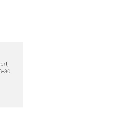
orf,
6-30,