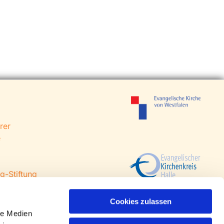
rer
e
g-Stiftung
 Steinhagen
agen
Cookies zulassen
le Medien