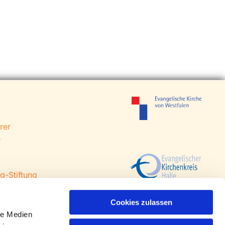
rer
e
g-Stiftung
 Steinhagen
agen
Cookies zulassen
le Medien