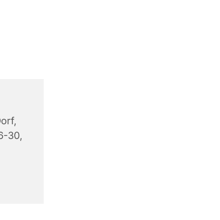
orf,
6-30,