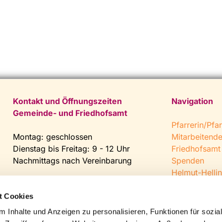
Kontakt und Öffnungszeiten
Navigation
Gemeinde- und Friedhofsamt
Pfarrerin/Pfar
Montag: geschlossen
Mitarbeitend
Dienstag bis Freitag: 9 - 12 Uhr
Friedhofsamt
Nachmittags nach Vereinbarung
Spenden
Helmut-Hellin
Tel:
0 52 04 / 36 28
Jugendkeller
Fax: 0 52 04 / 25 65
CVJM Steinh
t Cookies
Mail:
gemeindeamt@kirche-
 Inhalte und Anzeigen zu personalisieren, Funktionen für sozia
steinhagen.de