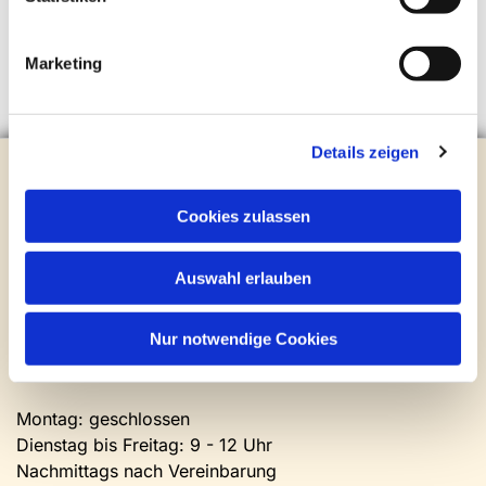
Marketing
Details zeigen
Evangelische Kirchengemeinde Steinhagen
Brockhagener Straße 28 | 33803 Steinhagen
Cookies zulassen
Tel.:
0 52 04 / 36 28
Mail:
gemeindeamt@kirche-steinhagen.de
Newsletter abonnieren
Auswahl erlauben
Nur notwendige Cookies
Kontakt und Öffnungszeiten
Gemeinde- und Friedhofsamt
Montag: geschlossen
Dienstag bis Freitag: 9 - 12 Uhr
Nachmittags nach Vereinbarung