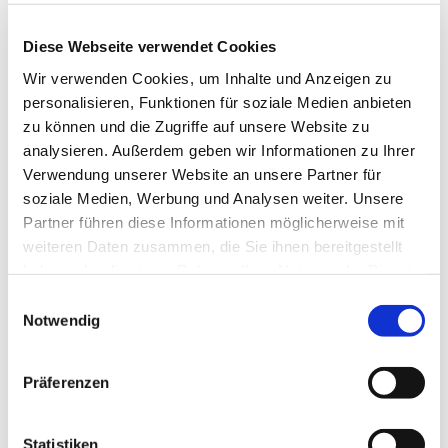
Muskulatur. Für jedes Alter und unabhängig von
Ihrer sportlichen Fitness geeignet. Wir starten am
Diese Webseite verwendet Cookies
Haus der Begegnung.
Wir verwenden Cookies, um Inhalte und Anzeigen zu
Eine Anmeldung ist nicht erforderlich.
personalisieren, Funktionen für soziale Medien anbieten
zu können und die Zugriffe auf unsere Website zu
Frau Marion Dawidowski, Tel.: 0151 / 72 14 02 61
analysieren. Außerdem geben wir Informationen zu Ihrer
Verwendung unserer Website an unsere Partner für
soziale Medien, Werbung und Analysen weiter. Unsere
Partner führen diese Informationen möglicherweise mit
weiteren Daten zusammen, die Sie ihnen bereitgestellt
haben oder die sie im Rahmen Ihrer Nutzung der Dienste
gesammelt haben.
Einwilligungsauswahl
Notwendig
Präferenzen
Statistiken