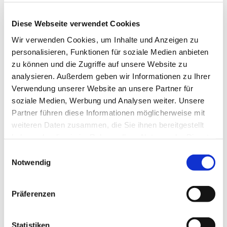
Muskulatur. Für jedes Alter und unabhängig von
Ihrer sportlichen Fitness geeignet. Wir starten am
Diese Webseite verwendet Cookies
Haus der Begegnung.
Wir verwenden Cookies, um Inhalte und Anzeigen zu
Eine Anmeldung ist nicht erforderlich.
personalisieren, Funktionen für soziale Medien anbieten
zu können und die Zugriffe auf unsere Website zu
Frau Marion Dawidowski, Tel.: 0151 / 72 14 02 61
analysieren. Außerdem geben wir Informationen zu Ihrer
Verwendung unserer Website an unsere Partner für
soziale Medien, Werbung und Analysen weiter. Unsere
Partner führen diese Informationen möglicherweise mit
weiteren Daten zusammen, die Sie ihnen bereitgestellt
haben oder die sie im Rahmen Ihrer Nutzung der Dienste
gesammelt haben.
Einwilligungsauswahl
Notwendig
Präferenzen
Statistiken