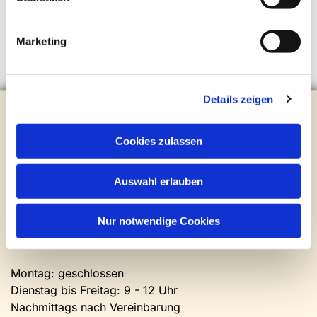
Marketing
Details zeigen
Evangelische Kirchengemeinde Steinhagen
Brockhagener Straße 28 | 33803 Steinhagen
Cookies zulassen
Tel.:
0 52 04 / 36 28
Mail:
gemeindeamt@kirche-steinhagen.de
Newsletter abonnieren
Auswahl erlauben
Nur notwendige Cookies
Kontakt und Öffnungszeiten
Gemeinde- und Friedhofsamt
Montag: geschlossen
Dienstag bis Freitag: 9 - 12 Uhr
Nachmittags nach Vereinbarung