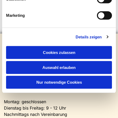
Marketing
Details zeigen
Evangelische Kirchengemeinde Steinhagen
Brockhagener Straße 28 | 33803 Steinhagen
Cookies zulassen
Tel.:
0 52 04 / 36 28
Mail:
gemeindeamt@kirche-steinhagen.de
Newsletter abonnieren
Auswahl erlauben
Nur notwendige Cookies
Kontakt und Öffnungszeiten
Gemeinde- und Friedhofsamt
Montag: geschlossen
Dienstag bis Freitag: 9 - 12 Uhr
Nachmittags nach Vereinbarung