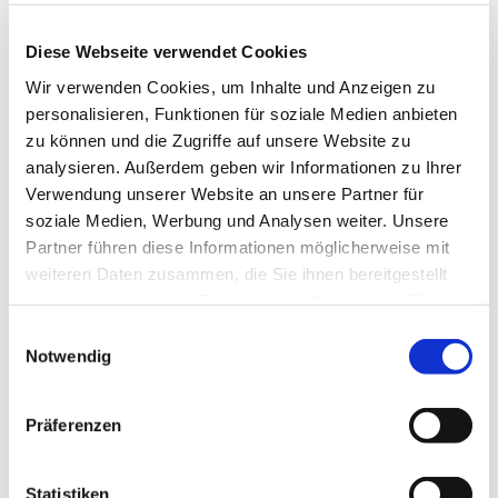
Muskulatur. Für jedes Alter und unabhängig von
Ihrer sportlichen Fitness geeignet. Wir starten am
Diese Webseite verwendet Cookies
Haus der Begegnung.
Wir verwenden Cookies, um Inhalte und Anzeigen zu
Eine Anmeldung ist nicht erforderlich.
personalisieren, Funktionen für soziale Medien anbieten
zu können und die Zugriffe auf unsere Website zu
Frau Marion Dawidowski, Tel.: 0151 / 72 14 02 61
analysieren. Außerdem geben wir Informationen zu Ihrer
Verwendung unserer Website an unsere Partner für
soziale Medien, Werbung und Analysen weiter. Unsere
Partner führen diese Informationen möglicherweise mit
weiteren Daten zusammen, die Sie ihnen bereitgestellt
haben oder die sie im Rahmen Ihrer Nutzung der Dienste
gesammelt haben.
Einwilligungsauswahl
Notwendig
Präferenzen
Statistiken