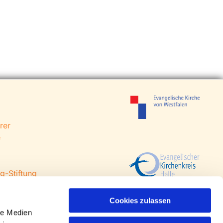
rer
e
g-Stiftung
 Steinhagen
agen
Cookies zulassen
le Medien