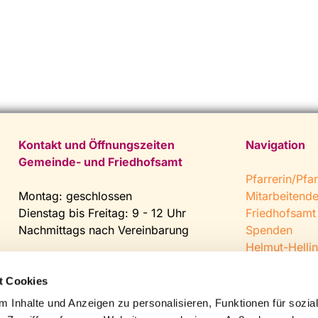
Kontakt und Öffnungszeiten
Navigation
Gemeinde- und Friedhofsamt
Pfarrerin/Pfar
Montag: geschlossen
Mitarbeitend
Dienstag bis Freitag: 9 - 12 Uhr
Friedhofsamt
Nachmittags nach Vereinbarung
Spenden
Helmut-Hellin
Tel:
0 52 04 / 36 28
Jugendkeller
Fax: 0 52 04 / 25 65
CVJM Steinh
t Cookies
Mail:
gemeindeamt@kirche-
 Inhalte und Anzeigen zu personalisieren, Funktionen für sozia
steinhagen.de