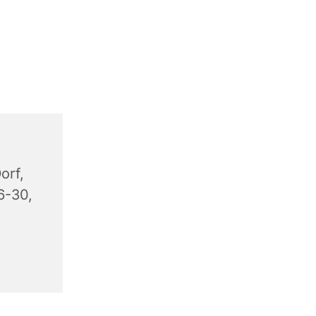
orf,
6-30,