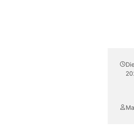
Di
20
Ma