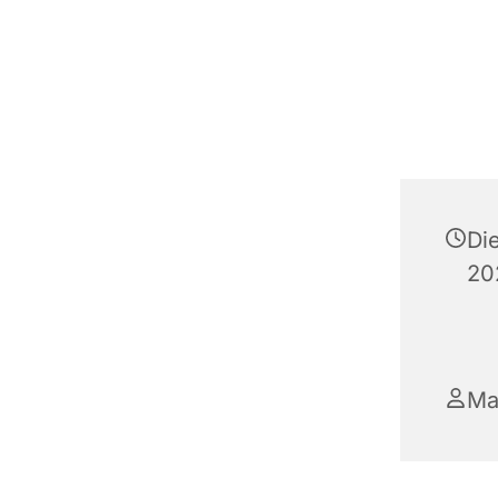
Di
20
Ma