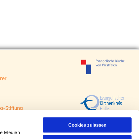
rer
e
g-Stiftung
 Steinhagen
agen
Cookies zulassen
le Medien