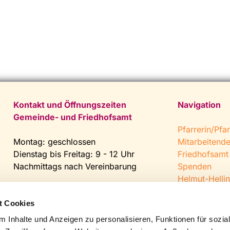
Kontakt und Öffnungszeiten
Navigation
Gemeinde- und Friedhofsamt
Pfarrerin/Pfar
Montag: geschlossen
Mitarbeitend
Dienstag bis Freitag: 9 - 12 Uhr
Friedhofsamt
Nachmittags nach Vereinbarung
Spenden
Helmut-Hellin
Tel:
0 52 04 / 36 28
Jugendkeller
Fax: 0 52 04 / 25 65
CVJM Steinh
t Cookies
Mail:
gemeindeamt@kirche-
 Inhalte und Anzeigen zu personalisieren, Funktionen für sozia
steinhagen.de