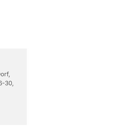
orf,
6-30,