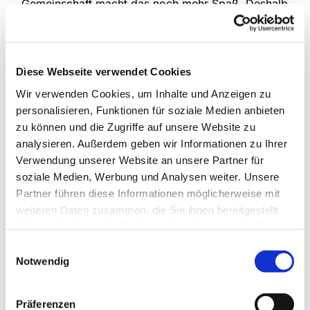
Gemeinschaft macht das noch mehr Spaß. Deshalb
treffen sich die drei Kinderchorgruppen unserer
Gemeinde jede Woche, um das gemeinsam zu tun.
Im Mittelpunkt stehen natürlich verschiedenste
Lieder, die kindgemäß und spielerisch eingeführt
Diese Webseite verwendet Cookies
werden, aber auch die Bewegung kommt nicht zu
Wir verwenden Cookies, um Inhalte und Anzeigen zu
kurz und manchmal erklingen auch Instrumente.
personalisieren, Funktionen für soziale Medien anbieten
zu können und die Zugriffe auf unsere Website zu
An Schultagen
analysieren. Außerdem geben wir Informationen zu Ihrer
Anette Petrick, Tel. 0151 / 72 14 02 57
Verwendung unserer Website an unsere Partner für
Mail:
petrick@kirche-steinhagen.de
soziale Medien, Werbung und Analysen weiter. Unsere
Partner führen diese Informationen möglicherweise mit
weiteren Daten zusammen, die Sie ihnen bereitgestellt
haben oder die sie im Rahmen Ihrer Nutzung der Dienste
gesammelt haben.
Einwilligungsauswahl
Notwendig
Präferenzen