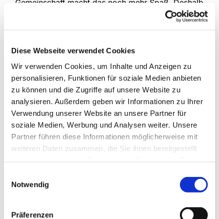
Gemeinschaft macht das noch mehr Spaß. Deshalb
treffen sich die drei Kinderchorgruppen unserer
Gemeinde jede Woche, um das gemeinsam zu tun.
Im Mittelpunkt stehen natürlich verschiedenste
Lieder, die kindgemäß und spielerisch eingeführt
Diese Webseite verwendet Cookies
werden, aber auch die Bewegung kommt nicht zu
Wir verwenden Cookies, um Inhalte und Anzeigen zu
kurz und manchmal erklingen auch Instrumente.
personalisieren, Funktionen für soziale Medien anbieten
zu können und die Zugriffe auf unsere Website zu
An Schultagen
analysieren. Außerdem geben wir Informationen zu Ihrer
Anette Petrick, Tel. 0151 / 72 14 02 57
Verwendung unserer Website an unsere Partner für
Mail:
petrick@kirche-steinhagen.de
soziale Medien, Werbung und Analysen weiter. Unsere
Partner führen diese Informationen möglicherweise mit
weiteren Daten zusammen, die Sie ihnen bereitgestellt
haben oder die sie im Rahmen Ihrer Nutzung der Dienste
gesammelt haben.
Einwilligungsauswahl
Notwendig
Präferenzen