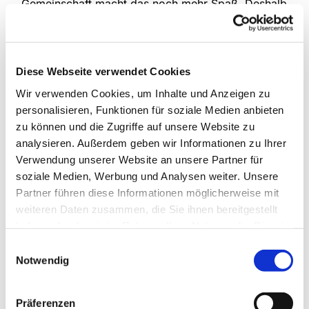
Gemeinschaft macht das noch mehr Spaß. Deshalb
treffen sich die drei Kinderchorgruppen unserer
Gemeinde jede Woche, um das gemeinsam zu tun.
Im Mittelpunkt stehen natürlich verschiedenste
Lieder, die kindgemäß und spielerisch eingeführt
Diese Webseite verwendet Cookies
werden, aber auch die Bewegung kommt nicht zu
Wir verwenden Cookies, um Inhalte und Anzeigen zu
kurz und manchmal erklingen auch Instrumente.
personalisieren, Funktionen für soziale Medien anbieten
zu können und die Zugriffe auf unsere Website zu
An Schultagen
analysieren. Außerdem geben wir Informationen zu Ihrer
Anette Petrick, Tel. 0151 / 72 14 02 57
Verwendung unserer Website an unsere Partner für
Mail:
petrick@kirche-steinhagen.de
soziale Medien, Werbung und Analysen weiter. Unsere
Partner führen diese Informationen möglicherweise mit
weiteren Daten zusammen, die Sie ihnen bereitgestellt
haben oder die sie im Rahmen Ihrer Nutzung der Dienste
gesammelt haben.
Einwilligungsauswahl
Notwendig
Präferenzen