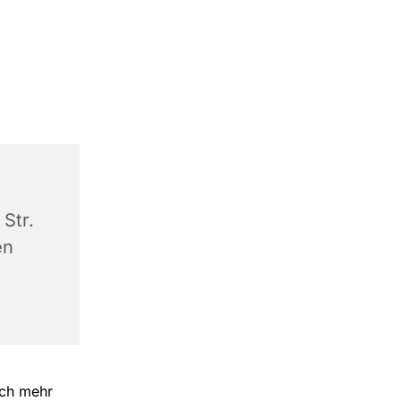
Str.
en
och mehr