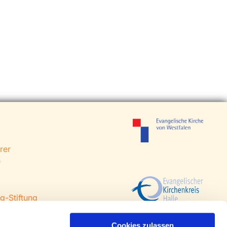
rer
e
g-Stiftung
 Steinhagen
agen
Cookies zulassen