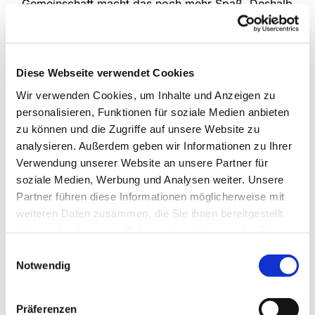
Gemeinschaft macht das noch mehr Spaß. Deshalb
treffen sich die drei Kinderchorgruppen unserer
Gemeinde jede Woche, um das gemeinsam zu tun.
Im Mittelpunkt stehen natürlich verschiedenste
Lieder, die kindgemäß und spielerisch eingeführt
Diese Webseite verwendet Cookies
werden, aber auch die Bewegung kommt nicht zu
Wir verwenden Cookies, um Inhalte und Anzeigen zu
kurz und manchmal erklingen auch Instrumente.
personalisieren, Funktionen für soziale Medien anbieten
zu können und die Zugriffe auf unsere Website zu
An Schultagen
analysieren. Außerdem geben wir Informationen zu Ihrer
Anette Petrick, Tel. 0151 / 72 14 02 57
Verwendung unserer Website an unsere Partner für
Mail:
petrick@kirche-steinhagen.de
soziale Medien, Werbung und Analysen weiter. Unsere
Partner führen diese Informationen möglicherweise mit
weiteren Daten zusammen, die Sie ihnen bereitgestellt
haben oder die sie im Rahmen Ihrer Nutzung der Dienste
gesammelt haben.
Einwilligungsauswahl
Notwendig
Präferenzen