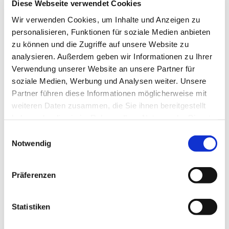
Diese Webseite verwendet Cookies
Gemeinde. Zur Zeit sind wir 20 Bläserinnen und
Bläser in einer lebendigen Zusammensetzung vom
Wir verwenden Cookies, um Inhalte und Anzeigen zu
Teenageralter bis über dem 80. Lebensjahr.
personalisieren, Funktionen für soziale Medien anbieten
zu können und die Zugriffe auf unsere Website zu
analysieren. Außerdem geben wir Informationen zu Ihrer
Verwendung unserer Website an unsere Partner für
soziale Medien, Werbung und Analysen weiter. Unsere
Partner führen diese Informationen möglicherweise mit
weiteren Daten zusammen, die Sie ihnen bereitgestellt
haben oder die sie im Rahmen Ihrer Nutzung der Dienste
gesammelt haben.
Einwilligungsauswahl
Notwendig
Präferenzen
Statistiken