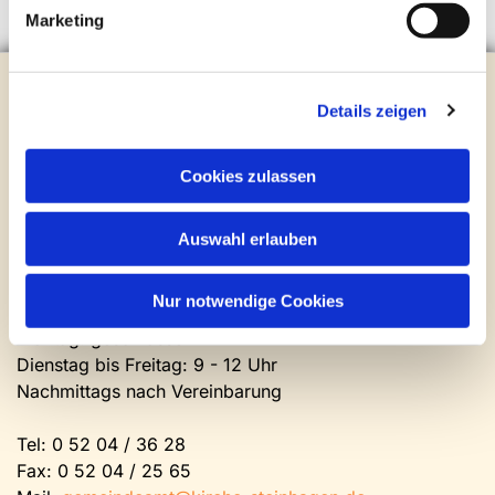
Marketing
Evangelische Kirchengemeinde Steinhagen
Brockhagener Straße 28 | 33803 Steinhagen
Details zeigen
Tel.:
0 52 04 / 36 28
Mail:
gemeindeamt@kirche-steinhagen.de
Cookies zulassen
Newsletter abonnieren
Auswahl erlauben
Kontakt und Öffnungszeiten
Gemeinde- und Friedhofsamt
Nur notwendige Cookies
Montag: geschlossen
Dienstag bis Freitag: 9 - 12 Uhr
Nachmittags nach Vereinbarung
Tel:
0 52 04 / 36 28
Fax: 0 52 04 / 25 65