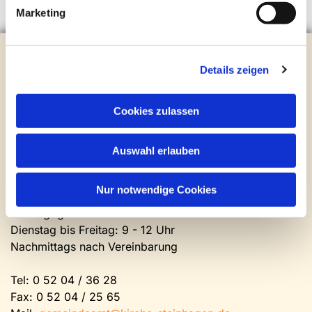
Marketing
Evangelische Kirchengemeinde Steinhagen
Brockhagener Straße 28 | 33803 Steinhagen
Details zeigen
Tel.:
0 52 04 / 36 28
Mail:
gemeindeamt@kirche-steinhagen.de
Cookies zulassen
Newsletter abonnieren
Auswahl erlauben
Kontakt und Öffnungszeiten
Gemeinde- und Friedhofsamt
Nur notwendige Cookies
Montag: geschlossen
Dienstag bis Freitag: 9 - 12 Uhr
Nachmittags nach Vereinbarung
Tel:
0 52 04 / 36 28
Fax: 0 52 04 / 25 65