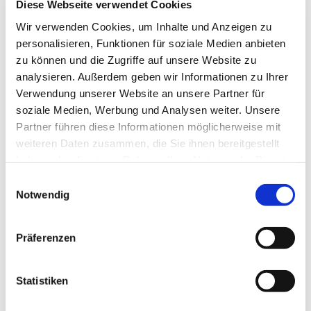
Diese Webseite verwendet Cookies
Gemeinde. Zur Zeit sind wir 20 Bläserinnen und
Bläser in einer lebendigen Zusammensetzung vom
Wir verwenden Cookies, um Inhalte und Anzeigen zu
Teenageralter bis über dem 80. Lebensjahr.
personalisieren, Funktionen für soziale Medien anbieten
zu können und die Zugriffe auf unsere Website zu
analysieren. Außerdem geben wir Informationen zu Ihrer
Verwendung unserer Website an unsere Partner für
soziale Medien, Werbung und Analysen weiter. Unsere
Partner führen diese Informationen möglicherweise mit
weiteren Daten zusammen, die Sie ihnen bereitgestellt
haben oder die sie im Rahmen Ihrer Nutzung der Dienste
gesammelt haben.
Einwilligungsauswahl
Notwendig
Präferenzen
Statistiken