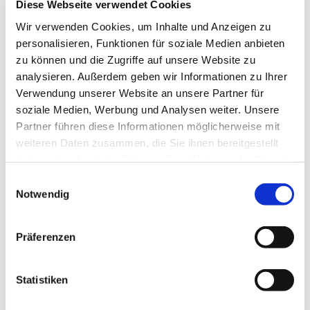
Diese Webseite verwendet Cookies
Gemeinde. Zur Zeit sind wir 20 Bläserinnen und
Bläser in einer lebendigen Zusammensetzung vom
Wir verwenden Cookies, um Inhalte und Anzeigen zu
Teenageralter bis über dem 80. Lebensjahr.
personalisieren, Funktionen für soziale Medien anbieten
zu können und die Zugriffe auf unsere Website zu
analysieren. Außerdem geben wir Informationen zu Ihrer
Verwendung unserer Website an unsere Partner für
soziale Medien, Werbung und Analysen weiter. Unsere
Partner führen diese Informationen möglicherweise mit
weiteren Daten zusammen, die Sie ihnen bereitgestellt
haben oder die sie im Rahmen Ihrer Nutzung der Dienste
gesammelt haben.
Einwilligungsauswahl
Notwendig
Präferenzen
Statistiken