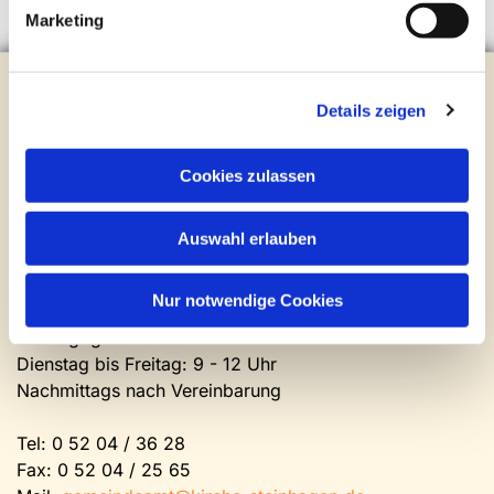
Marketing
Evangelische Kirchengemeinde Steinhagen
Brockhagener Straße 28 | 33803 Steinhagen
Details zeigen
Tel.:
0 52 04 / 36 28
Mail:
gemeindeamt@kirche-steinhagen.de
Cookies zulassen
Newsletter abonnieren
Auswahl erlauben
Kontakt und Öffnungszeiten
Gemeinde- und Friedhofsamt
Nur notwendige Cookies
Montag: geschlossen
Dienstag bis Freitag: 9 - 12 Uhr
Nachmittags nach Vereinbarung
Tel:
0 52 04 / 36 28
Fax: 0 52 04 / 25 65