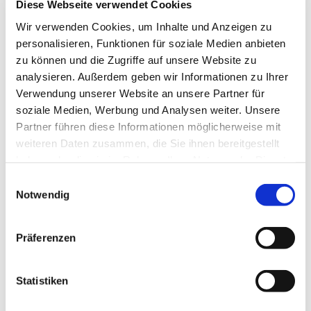
Diese Webseite verwendet Cookies
Gemeinde. Zur Zeit sind wir 20 Bläserinnen und
Bläser in einer lebendigen Zusammensetzung vom
Wir verwenden Cookies, um Inhalte und Anzeigen zu
Teenageralter bis über dem 80. Lebensjahr.
personalisieren, Funktionen für soziale Medien anbieten
zu können und die Zugriffe auf unsere Website zu
analysieren. Außerdem geben wir Informationen zu Ihrer
Verwendung unserer Website an unsere Partner für
soziale Medien, Werbung und Analysen weiter. Unsere
Partner führen diese Informationen möglicherweise mit
weiteren Daten zusammen, die Sie ihnen bereitgestellt
haben oder die sie im Rahmen Ihrer Nutzung der Dienste
gesammelt haben.
Einwilligungsauswahl
Notwendig
Präferenzen
Statistiken