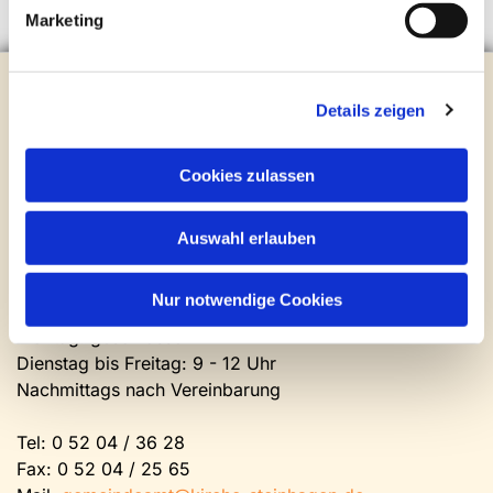
Marketing
Evangelische Kirchengemeinde Steinhagen
Brockhagener Straße 28 | 33803 Steinhagen
Details zeigen
Tel.:
0 52 04 / 36 28
Mail:
gemeindeamt@kirche-steinhagen.de
Cookies zulassen
Newsletter abonnieren
Auswahl erlauben
Kontakt und Öffnungszeiten
Gemeinde- und Friedhofsamt
Nur notwendige Cookies
Montag: geschlossen
Dienstag bis Freitag: 9 - 12 Uhr
Nachmittags nach Vereinbarung
Tel:
0 52 04 / 36 28
Fax: 0 52 04 / 25 65