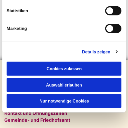
Statistiken
Marketing
Details zeigen
Evangelische Kirchengemeinde Steinhagen
Cookies zulassen
Brockhagener Straße 28 | 33803 Steinhagen
Tel.:
0 52 04 / 36 28
Auswahl erlauben
Mail:
gemeindeamt@kirche-steinhagen.de
Newsletter abonnieren
Nur notwendige Cookies
Kontakt und Öffnungszeiten
Gemeinde- und Friedhofsamt