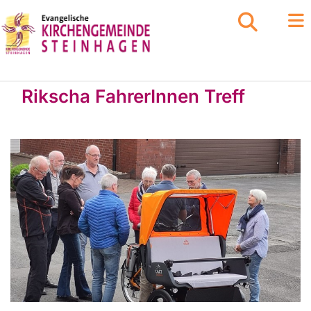
Rikscha FahrerInnen Treff