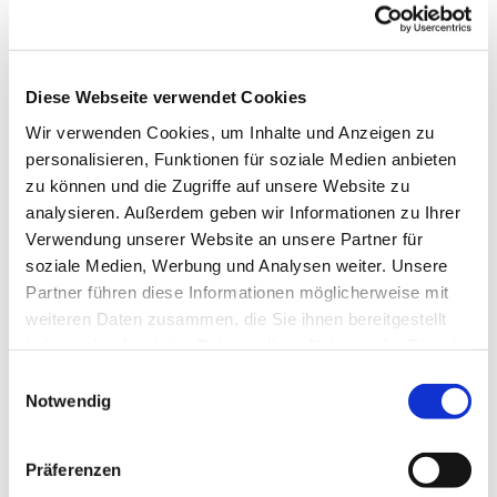
neue Ideen aufgegriffen und Fragen, die im
praktischen Umgang mit der Rikscha oder dem
Personentransport aufgekommen sind, bearbeitet
werden. Unser Rikscha Projekt kann auf diese
Diese Webseite verwendet Cookies
Weise eine praxisorientierte Begleitung finden und
Wir verwenden Cookies, um Inhalte und Anzeigen zu
ausbaufähig gehalten werden. Zudem ist es schön
personalisieren, Funktionen für soziale Medien anbieten
den Kontakt zu anderen Teammitgliedern zu
zu können und die Zugriffe auf unsere Website zu
pflegen. Neueinsteiger sind herzlich willkommen!
analysieren. Außerdem geben wir Informationen zu Ihrer
Weitere Informationen erhalten Sie bei Herrn
Verwendung unserer Website an unsere Partner für
Borgstedt Tel.: 7667
soziale Medien, Werbung und Analysen weiter. Unsere
Partner führen diese Informationen möglicherweise mit
weiteren Daten zusammen, die Sie ihnen bereitgestellt
haben oder die sie im Rahmen Ihrer Nutzung der Dienste
gesammelt haben.
Einwilligungsauswahl
Notwendig
Präferenzen