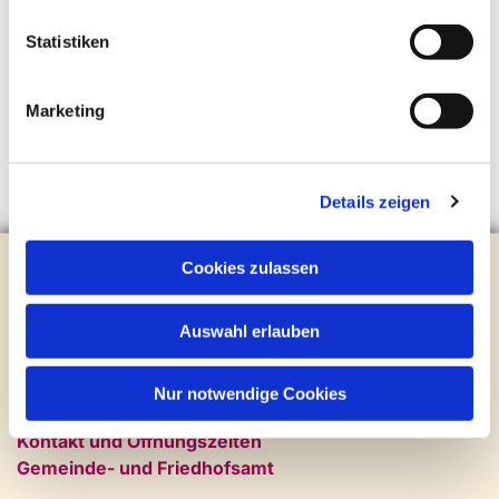
Statistiken
Marketing
Details zeigen
Evangelische Kirchengemeinde Steinhagen
Cookies zulassen
Brockhagener Straße 28 | 33803 Steinhagen
Tel.:
0 52 04 / 36 28
Auswahl erlauben
Mail:
gemeindeamt@kirche-steinhagen.de
Newsletter abonnieren
Nur notwendige Cookies
Kontakt und Öffnungszeiten
Gemeinde- und Friedhofsamt