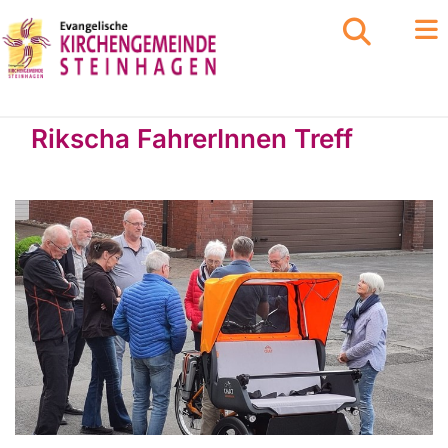
Rikscha FahrerInnen Treff