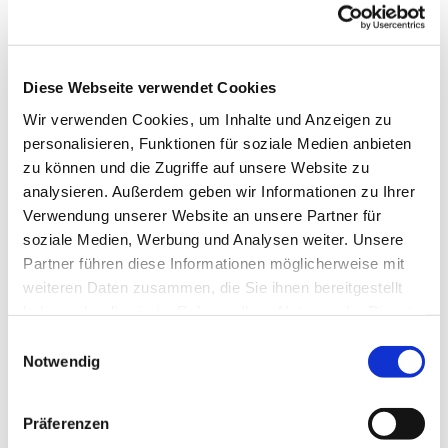
neue Ideen aufgegriffen und Fragen, die im
praktischen Umgang mit der Rikscha oder dem
Personentransport aufgekommen sind, bearbeitet
werden. Unser Rikscha Projekt kann auf diese
Diese Webseite verwendet Cookies
Weise eine praxisorientierte Begleitung finden und
Wir verwenden Cookies, um Inhalte und Anzeigen zu
ausbaufähig gehalten werden. Zudem ist es schön
personalisieren, Funktionen für soziale Medien anbieten
den Kontakt zu anderen Teammitgliedern zu
zu können und die Zugriffe auf unsere Website zu
pflegen. Neueinsteiger sind herzlich willkommen!
analysieren. Außerdem geben wir Informationen zu Ihrer
Weitere Informationen erhalten Sie bei Herrn
Verwendung unserer Website an unsere Partner für
Borgstedt Tel.: 7667
soziale Medien, Werbung und Analysen weiter. Unsere
Partner führen diese Informationen möglicherweise mit
weiteren Daten zusammen, die Sie ihnen bereitgestellt
haben oder die sie im Rahmen Ihrer Nutzung der Dienste
gesammelt haben.
Einwilligungsauswahl
Notwendig
Präferenzen