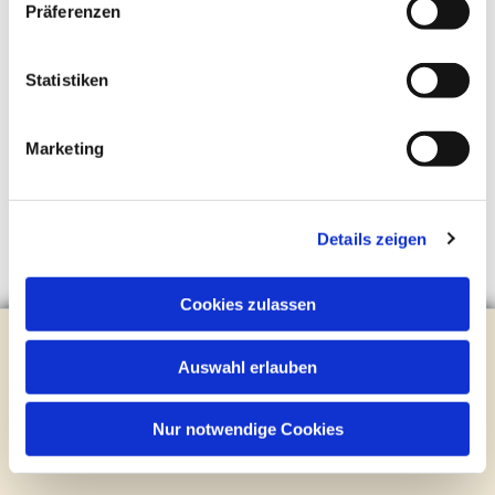
Präferenzen
Statistiken
Marketing
Details zeigen
Cookies zulassen
Evangelische Kirchengemeinde Steinhagen
Brockhagener Straße 28 | 33803 Steinhagen
Auswahl erlauben
Tel.:
0 52 04 / 36 28
Mail:
gemeindeamt@kirche-steinhagen.de
Nur notwendige Cookies
Newsletter abonnieren