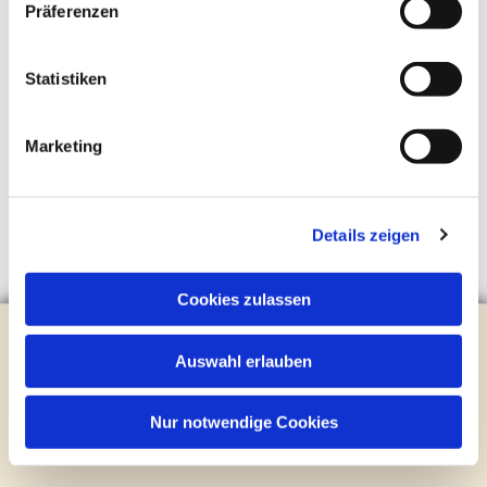
Präferenzen
Statistiken
Marketing
Details zeigen
Cookies zulassen
Evangelische Kirchengemeinde Steinhagen
Brockhagener Straße 28 | 33803 Steinhagen
Auswahl erlauben
Tel.:
0 52 04 / 36 28
Mail:
gemeindeamt@kirche-steinhagen.de
Nur notwendige Cookies
Newsletter abonnieren