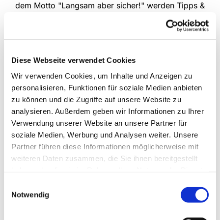
dem Motto "Langsam aber sicher!" werden Tipps &
Tricks zum sicheren Umgang mit dem eigenen
Rollator gezeigt - wie das Überwinden von
Bordsteinen und Stufen, Gehen auf unebenen
Untergründen, sicheres Hinsetzen und Aufstehen
Diese Webseite verwendet Cookies
sowie sicheres Bremsen. Bitte melden Sie sich für
den Kurs an.
Wir verwenden Cookies, um Inhalte und Anzeigen zu
personalisieren, Funktionen für soziale Medien anbieten
jeden Montag von 10:00 bis 11:00 Uhr,
zu können und die Zugriffe auf unsere Website zu
wöchentlich
analysieren. Außerdem geben wir Informationen zu Ihrer
Verwendung unserer Website an unsere Partner für
Weitere Informationen zum Training erhalten Sie
soziale Medien, Werbung und Analysen weiter. Unsere
bei Frau Christa Griwodz, Tel.: 05201 / 73 00 07
Partner führen diese Informationen möglicherweise mit
und Frau Hildegard Dreyer, Tel. 2321
weiteren Daten zusammen, die Sie ihnen bereitgestellt
haben oder die sie im Rahmen Ihrer Nutzung der Dienste
gesammelt haben.
Einwilligungsauswahl
Notwendig