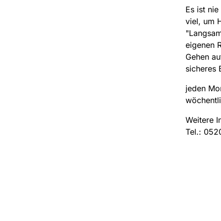
Es ist ni
viel, um 
"Langsam
eigenen R
Gehen au
sicheres 
jeden Mon
wöchentl
Weitere I
Tel.: 052