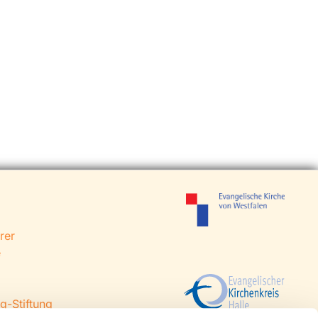
rer
e
g-Stiftung