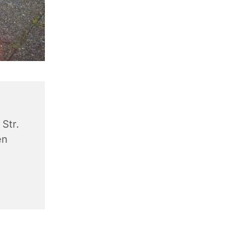
Str.
en