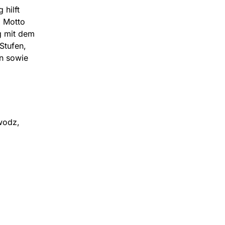
 hilft
m Motto
g mit dem
Stufen,
n sowie
iwodz,