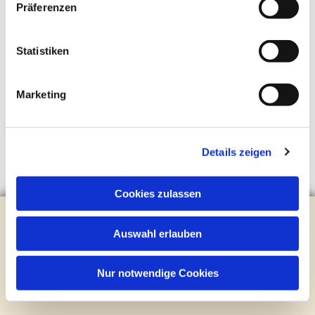
Präferenzen
Statistiken
Marketing
Details zeigen
Cookies zulassen
Evangelische Kirchengemeinde Steinhagen
Brockhagener Straße 28 | 33803 Steinhagen
Auswahl erlauben
Tel.:
0 52 04 / 36 28
Mail:
gemeindeamt@kirche-steinhagen.de
Nur notwendige Cookies
Newsletter abonnieren