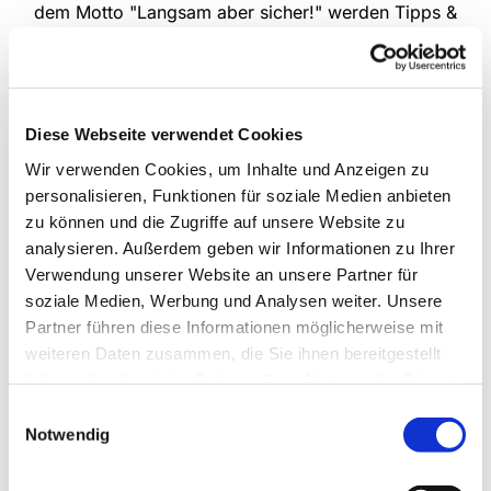
dem Motto "Langsam aber sicher!" werden Tipps &
Tricks zum sicheren Umgang mit dem eigenen
Rollator gezeigt - wie das Überwinden von
Bordsteinen und Stufen, Gehen auf unebenen
Untergründen, sicheres Hinsetzen und Aufstehen
Diese Webseite verwendet Cookies
sowie sicheres Bremsen. Bitte melden Sie sich für
den Kurs an.
Wir verwenden Cookies, um Inhalte und Anzeigen zu
personalisieren, Funktionen für soziale Medien anbieten
jeden Montag von 10:00 bis 11:00 Uhr,
zu können und die Zugriffe auf unsere Website zu
wöchentlich
analysieren. Außerdem geben wir Informationen zu Ihrer
Verwendung unserer Website an unsere Partner für
Weitere Informationen zum Training erhalten Sie
soziale Medien, Werbung und Analysen weiter. Unsere
bei Frau Christa Griwodz, Tel.: 05201 / 73 00 07
Partner führen diese Informationen möglicherweise mit
und Frau Hildegard Dreyer, Tel. 2321
weiteren Daten zusammen, die Sie ihnen bereitgestellt
haben oder die sie im Rahmen Ihrer Nutzung der Dienste
gesammelt haben.
Einwilligungsauswahl
Notwendig