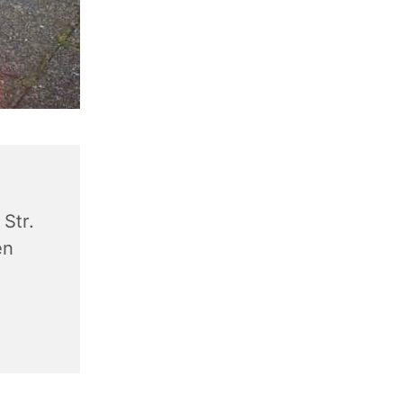
Str.
en