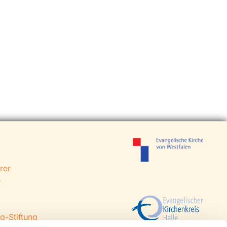
rer
e
g-Stiftung