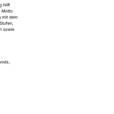
 hilft
m Motto
g mit dem
Stufen,
n sowie
iwodz,