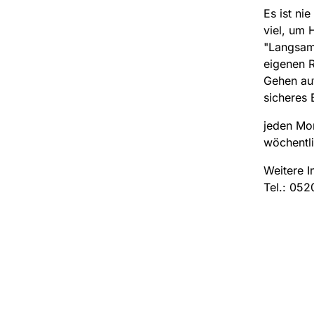
Es ist ni
viel, um 
"Langsam
eigenen R
Gehen au
sicheres 
jeden Mon
wöchentl
Weitere I
Tel.: 052