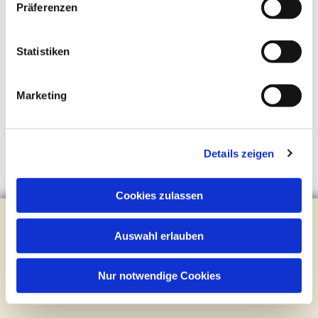
Präferenzen
Statistiken
Marketing
Details zeigen
Cookies zulassen
Evangelische Kirchengemeinde Steinhagen
Brockhagener Straße 28 | 33803 Steinhagen
Auswahl erlauben
Tel.:
0 52 04 / 36 28
Mail:
gemeindeamt@kirche-steinhagen.de
Nur notwendige Cookies
Newsletter abonnieren