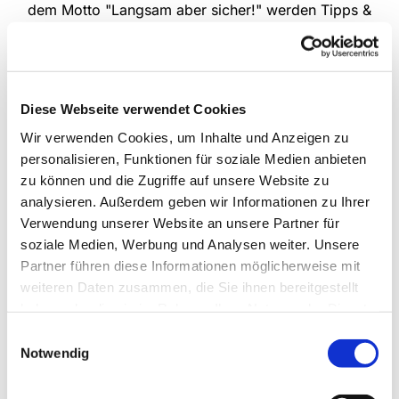
dem Motto "Langsam aber sicher!" werden Tipps &
Tricks zum sicheren Umgang mit dem eigenen
Rollator gezeigt - wie das Überwinden von
Bordsteinen und Stufen, Gehen auf unebenen
Untergründen, sicheres Hinsetzen und Aufstehen
Diese Webseite verwendet Cookies
sowie sicheres Bremsen. Bitte melden Sie sich für
den Kurs an.
Wir verwenden Cookies, um Inhalte und Anzeigen zu
personalisieren, Funktionen für soziale Medien anbieten
jeden Montag von 10:00 bis 11:00 Uhr,
zu können und die Zugriffe auf unsere Website zu
wöchentlich
analysieren. Außerdem geben wir Informationen zu Ihrer
Verwendung unserer Website an unsere Partner für
Weitere Informationen zum Training erhalten Sie
soziale Medien, Werbung und Analysen weiter. Unsere
bei Frau Christa Griwodz, Tel.: 05201 / 73 00 07
Partner führen diese Informationen möglicherweise mit
und Frau Hildegard Dreyer, Tel. 2321
weiteren Daten zusammen, die Sie ihnen bereitgestellt
haben oder die sie im Rahmen Ihrer Nutzung der Dienste
gesammelt haben.
Einwilligungsauswahl
Notwendig