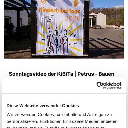
Sonntagsvideo der KiBiTa | Petrus - Bauen
auf Vertrauen
Dieses Sonntagsvideo zeigt unsere
Kinderbibeltage 2026 mit dem Motto "Petrus -
Bauen auf Vertrauen". Mit Musik von der KiBiTa-
Diese Webseite verwendet Cookies
Band, Impressionen der Tage durch das
Wir verwenden Cookies, um Inhalte und Anzeigen zu
Leitungsteam und einem Impuls von Marcel
personalisieren, Funktionen für soziale Medien anbieten
Friesen. Mit diesem Video wollen wir auch einen