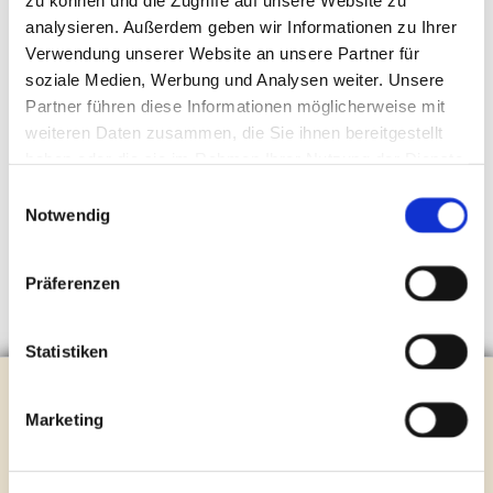
zu können und die Zugriffe auf unsere Website zu
Eindruck von den KiBiTa nach Hause bringen.
analysieren. Außerdem geben wir Informationen zu Ihrer
Verwendung unserer Website an unsere Partner für
soziale Medien, Werbung und Analysen weiter. Unsere
Partner führen diese Informationen möglicherweise mit
weiteren Daten zusammen, die Sie ihnen bereitgestellt
haben oder die sie im Rahmen Ihrer Nutzung der Dienste
gesammelt haben.
Einwilligungsauswahl
Notwendig
Präferenzen
Statistiken
Evangelische Kirchengemeinde Steinhagen
Brockhagener Straße 28 | 33803 Steinhagen
Marketing
Tel.:
0 52 04 / 36 28
Mail:
gemeindeamt@kirche-steinhagen.de