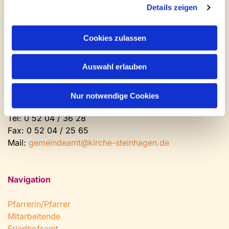
Newsletter abonnieren
Details zeigen
Kontakt und Öffnungszeiten
Cookies zulassen
Gemeinde- und Friedhofsamt
Auswahl erlauben
Montag: geschlossen
Dienstag bis Freitag: 9 - 12 Uhr
Nachmittags nach Vereinbarung
Nur notwendige Cookies
Tel:
0 52 04 / 36 28
Fax: 0 52 04 / 25 65
Mail:
gemeindeamt@kirche-steinhagen.de
Navigation
Pfarrerin/Pfarrer
Mitarbeitende
Friedhofsamt