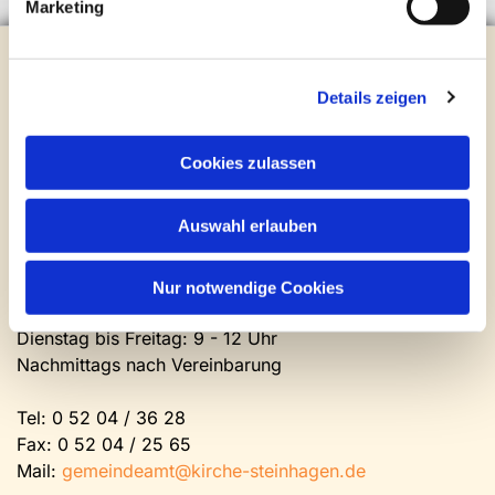
Marketing
Evangelische Kirchengemeinde Steinhagen
Brockhagener Straße 28 | 33803 Steinhagen
Details zeigen
Tel.:
0 52 04 / 36 28
Mail:
gemeindeamt@kirche-steinhagen.de
Newsletter abonnieren
Cookies zulassen
Auswahl erlauben
Kontakt und Öffnungszeiten
Gemeinde- und Friedhofsamt
Nur notwendige Cookies
Montag: geschlossen
Dienstag bis Freitag: 9 - 12 Uhr
Nachmittags nach Vereinbarung
Tel:
0 52 04 / 36 28
Fax: 0 52 04 / 25 65
Mail:
gemeindeamt@kirche-steinhagen.de