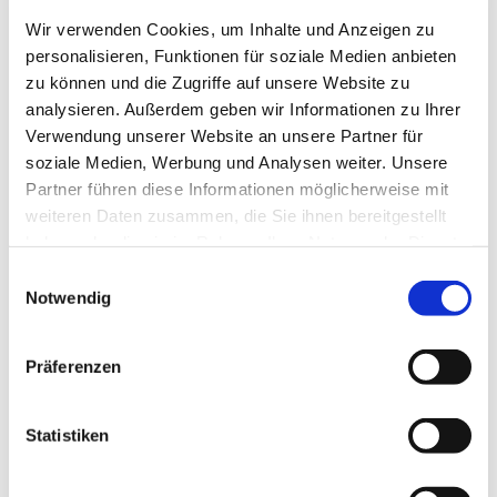
Danken.
Wir verwenden Cookies, um Inhalte und Anzeigen zu
Das Steinhagener Sonntagsvideoteam freut sich
personalisieren, Funktionen für soziale Medien anbieten
mit Euch gemeinsam Danken zu können.
zu können und die Zugriffe auf unsere Website zu
analysieren. Außerdem geben wir Informationen zu Ihrer
Bleibt behütet.
Verwendung unserer Website an unsere Partner für
Eure Pastorin Kirsten Schumann
soziale Medien, Werbung und Analysen weiter. Unsere
Partner führen diese Informationen möglicherweise mit
weiteren Daten zusammen, die Sie ihnen bereitgestellt
haben oder die sie im Rahmen Ihrer Nutzung der Dienste
gesammelt haben.
Einwilligungsauswahl
Notwendig
Präferenzen
Statistiken