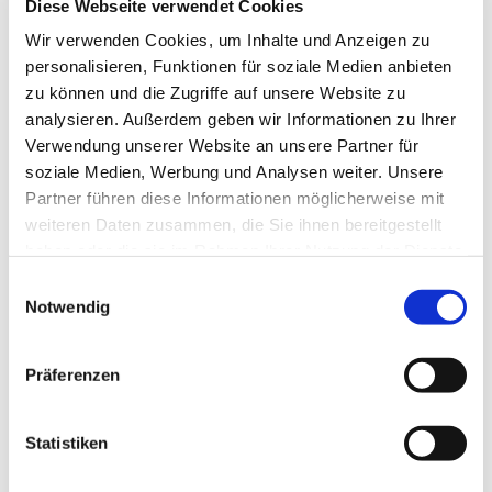
Diese Webseite verwendet Cookies
Mit Liedern gesungen von Annette Petrick und der
Predigt von Marcel Friesen wünschen wir Euch
Wir verwenden Cookies, um Inhalte und Anzeigen zu
Gottes Segen für die neue Woche.
personalisieren, Funktionen für soziale Medien anbieten
zu können und die Zugriffe auf unsere Website zu
Bleibt behütet im Segen unseres Gottes.
analysieren. Außerdem geben wir Informationen zu Ihrer
Das Team der Steinhagener Sonntagsvideos
Verwendung unserer Website an unsere Partner für
soziale Medien, Werbung und Analysen weiter. Unsere
Partner führen diese Informationen möglicherweise mit
weiteren Daten zusammen, die Sie ihnen bereitgestellt
haben oder die sie im Rahmen Ihrer Nutzung der Dienste
gesammelt haben.
Einwilligungsauswahl
Notwendig
Präferenzen
Statistiken