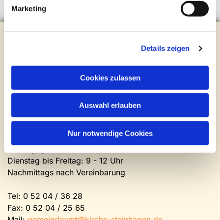
Marketing
Evangelische Kirchengemeinde Steinhagen
Brockhagener Straße 28 | 33803 Steinhagen
Details zeigen
Tel.:
0 52 04 / 36 28
Mail:
gemeindeamt@kirche-steinhagen.de
Cookies zulassen
Newsletter abonnieren
Auswahl erlauben
Kontakt und Öffnungszeiten
Gemeinde- und Friedhofsamt
Nur notwendige Cookies
Montag: geschlossen
Dienstag bis Freitag: 9 - 12 Uhr
Nachmittags nach Vereinbarung
Tel:
0 52 04 / 36 28
Fax: 0 52 04 / 25 65
Mail:
gemeindeamt@kirche-steinhagen.de