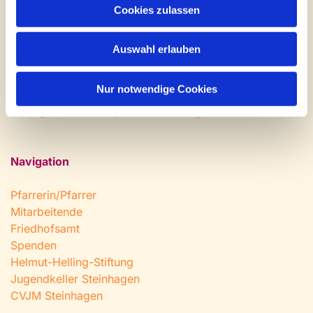
Cookies zulassen
Montag: geschlossen
Dienstag bis Freitag: 9 - 12 Uhr
Nachmittags nach Vereinbarung
Auswahl erlauben
Tel:
0 52 04 / 36 28
Nur notwendige Cookies
Fax: 0 52 04 / 25 65
Mail:
gemeindeamt@kirche-steinhagen.de
Navigation
Pfarrerin/Pfarrer
Mitarbeitende
Friedhofsamt
Spenden
Helmut-Helling-Stiftung
Jugendkeller Steinhagen
CVJM Steinhagen