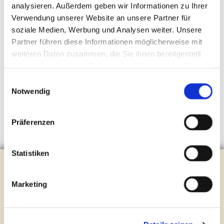
analysieren. Außerdem geben wir Informationen zu Ihrer
Verwendung unserer Website an unsere Partner für
soziale Medien, Werbung und Analysen weiter. Unsere
Partner führen diese Informationen möglicherweise mit
weiteren Daten zusammen, die Sie ihnen bereitgestellt
haben oder die sie im Rahmen Ihrer Nutzung der Dienste
gesammelt haben.
Einwilligungsauswahl
Notwendig
Präferenzen
Statistiken
Evangelische Kirchengemeinde Steinhagen
Brockhagener Straße 28 | 33803 Steinhagen
Marketing
Tel.:
0 52 04 / 36 28
Mail:
gemeindeamt@kirche-steinhagen.de
Newsletter abonnieren