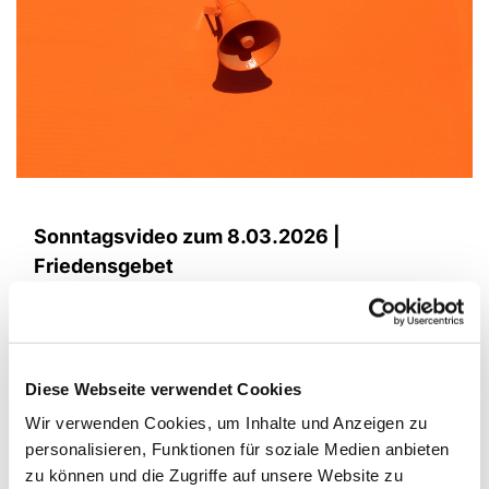
Sonntagsvideo zum 8.03.2026 |
Friedensgebet
Heute ist unser Sonnntagsvideo aus Steinhagen ein
Friedensgebet. Für Frieden in der Ukraine, im
Nahen Osten, auf der ganzen Welt. Betet mit uns!
Kein Gebet ist vergeben!
Diese Webseite verwendet Cookies
Wir verwenden Cookies, um Inhalte und Anzeigen zu
Bleibt behütet! Euer Steinhagener
personalisieren, Funktionen für soziale Medien anbieten
Sonntagsvideoteam
zu können und die Zugriffe auf unsere Website zu