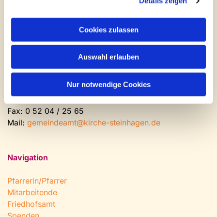
Details zeigen
Kontakt und Öffnungszeiten
Gemeinde- und Friedhofsamt
Cookies zulassen
Montag: geschlossen
Auswahl erlauben
Dienstag bis Freitag: 9 - 12 Uhr
Nachmittags nach Vereinbarung
Nur notwendige Cookies
Tel:
0 52 04 / 36 28
Fax: 0 52 04 / 25 65
Mail:
gemeindeamt@kirche-steinhagen.de
Navigation
Pfarrerin/Pfarrer
Mitarbeitende
Friedhofsamt
Spenden