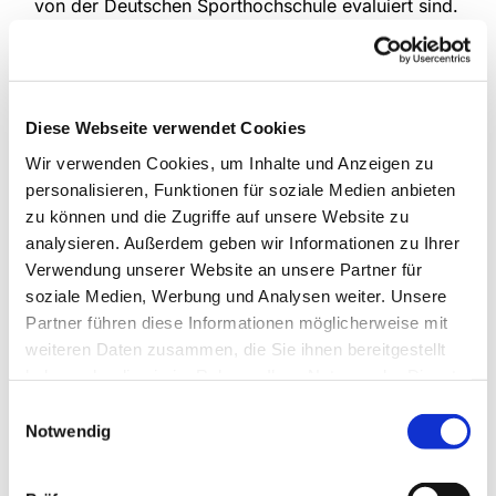
von der Deutschen Sporthochschule evaluiert sind.
Oder Übungen in angenäherter Form aus dem
Programm "Fit für 100", welche in der Grundform
auch durch die Deutsche Sporthochschule
evaluiert sind.
Diese Webseite verwendet Cookies
jeden Montag 15:00 bis 17:00 Uhr,
Wir verwenden Cookies, um Inhalte und Anzeigen zu
wöchentlich,
personalisieren, Funktionen für soziale Medien anbieten
im Dietrich-Bonhoeffer-Haus
zu können und die Zugriffe auf unsere Website zu
analysieren. Außerdem geben wir Informationen zu Ihrer
Eine Anmeldung ist nicht erforderlich.
Verwendung unserer Website an unsere Partner für
soziale Medien, Werbung und Analysen weiter. Unsere
Weitere Informationen zum Training erhalten Sie
Partner führen diese Informationen möglicherweise mit
bei Herr Borgstedt Tel.: 0175 / 43 21 85 5
weiteren Daten zusammen, die Sie ihnen bereitgestellt
haben oder die sie im Rahmen Ihrer Nutzung der Dienste
gesammelt haben.
Einwilligungsauswahl
Notwendig