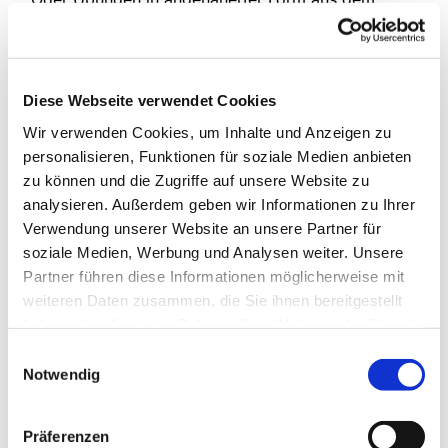
Programm "Fit für 100", welche in der Grundform
auch durch die Deutsche Sporthochschule
evaluiert sind.
Diese Webseite verwendet Cookies
jeden Montag 15:00 bis 17:00 Uhr,
Wir verwenden Cookies, um Inhalte und Anzeigen zu
wöchentlich,
personalisieren, Funktionen für soziale Medien anbieten
im Dietrich-Bonhoeffer-Haus
zu können und die Zugriffe auf unsere Website zu
Eine Anmeldung ist nicht erforderlich.
analysieren. Außerdem geben wir Informationen zu Ihrer
Verwendung unserer Website an unsere Partner für
Weitere Informationen zum Training erhalten Sie
soziale Medien, Werbung und Analysen weiter. Unsere
bei Herr Borgstedt Tel.: 0175 / 43 21 85 5
Partner führen diese Informationen möglicherweise mit
weiteren Daten zusammen, die Sie ihnen bereitgestellt
haben oder die sie im Rahmen Ihrer Nutzung der Dienste
gesammelt haben.
Einwilligungsauswahl
Notwendig
Präferenzen