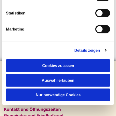
Statistiken
Marketing
Details zeigen
Cookies zulassen
Evangelische Kirchengemeinde Steinhagen
Brockhagener Straße 28 | 33803 Steinhagen
Tel.:
0 52 04 / 36 28
Auswahl erlauben
Mail:
gemeindeamt@kirche-steinhagen.de
Newsletter abonnieren
Nur notwendige Cookies
Kontakt und Öffnungszeiten
Gemeinde- und Friedhofsamt