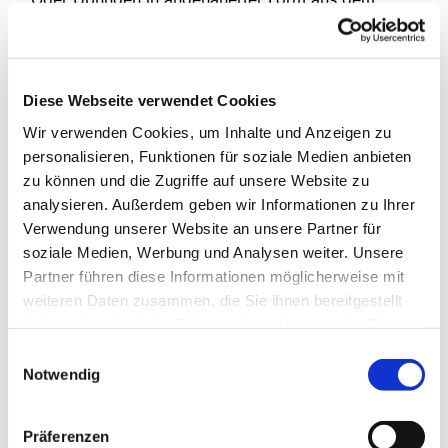
Programm "Fit für 100", welche in der Grundform
auch durch die Deutsche Sporthochschule
evaluiert sind.
Diese Webseite verwendet Cookies
jeden Montag 15:00 bis 17:00 Uhr,
Wir verwenden Cookies, um Inhalte und Anzeigen zu
wöchentlich,
personalisieren, Funktionen für soziale Medien anbieten
im Dietrich-Bonhoeffer-Haus
zu können und die Zugriffe auf unsere Website zu
Eine Anmeldung ist nicht erforderlich.
analysieren. Außerdem geben wir Informationen zu Ihrer
Verwendung unserer Website an unsere Partner für
Weitere Informationen zum Training erhalten Sie
soziale Medien, Werbung und Analysen weiter. Unsere
bei Herr Borgstedt Tel.: 0175 / 43 21 85 5
Partner führen diese Informationen möglicherweise mit
weiteren Daten zusammen, die Sie ihnen bereitgestellt
haben oder die sie im Rahmen Ihrer Nutzung der Dienste
gesammelt haben.
Einwilligungsauswahl
Notwendig
Präferenzen