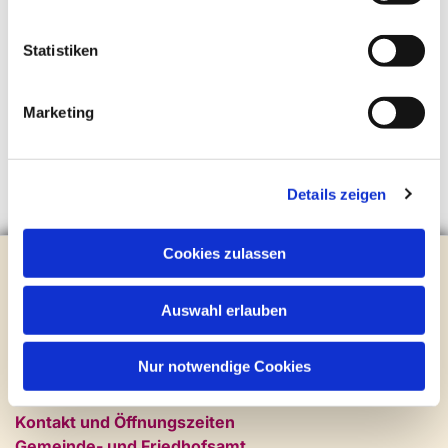
Statistiken
Marketing
Details zeigen
Cookies zulassen
Evangelische Kirchengemeinde Steinhagen
Brockhagener Straße 28 | 33803 Steinhagen
Tel.:
0 52 04 / 36 28
Auswahl erlauben
Mail:
gemeindeamt@kirche-steinhagen.de
Newsletter abonnieren
Nur notwendige Cookies
Kontakt und Öffnungszeiten
Gemeinde- und Friedhofsamt