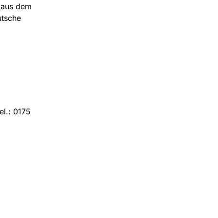
m aus dem
utsche
el.: 0175