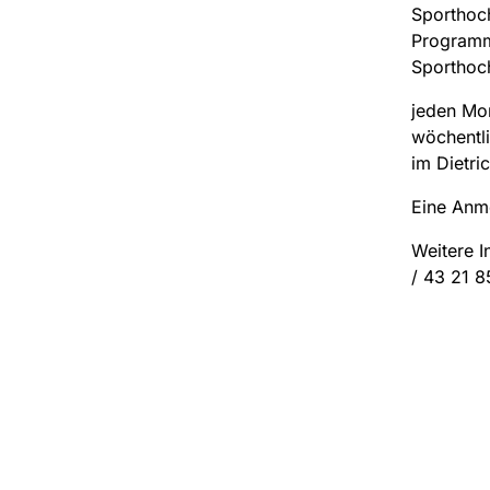
Sporthoch
Programm 
Sporthoch
jeden Mon
wöchentli
im Dietri
Eine Anme
Weitere I
/ 43 21 8