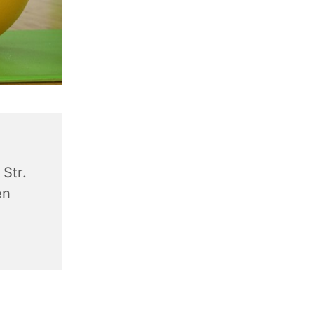
Str.
en