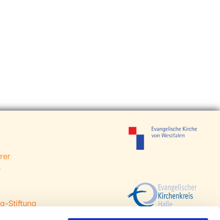
rer
e
g-Stiftung
 Steinhagen