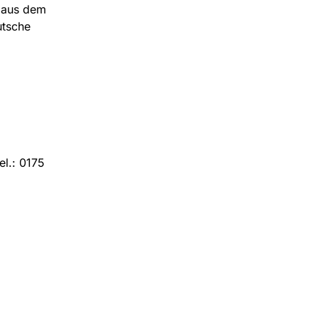
m aus dem
utsche
el.: 0175