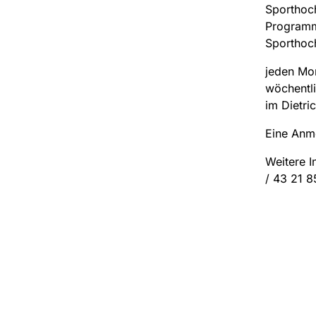
Sporthoch
Programm 
Sporthoch
jeden Mon
wöchentli
im Dietri
Eine Anme
Weitere I
/ 43 21 8