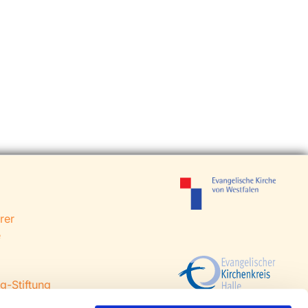
rer
e
g-Stiftung
 Steinhagen