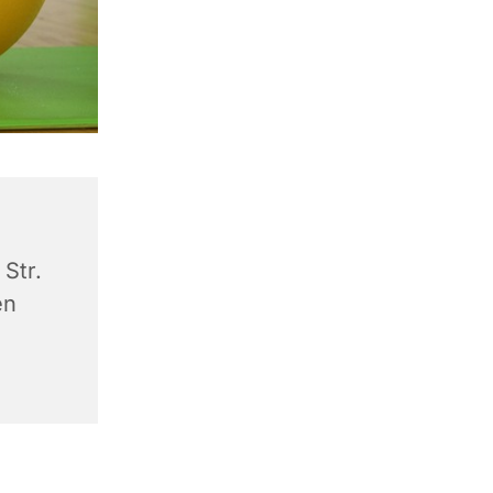
Str.
en