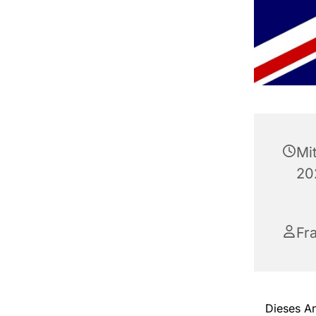
Mi
20
Fr
Dieses An