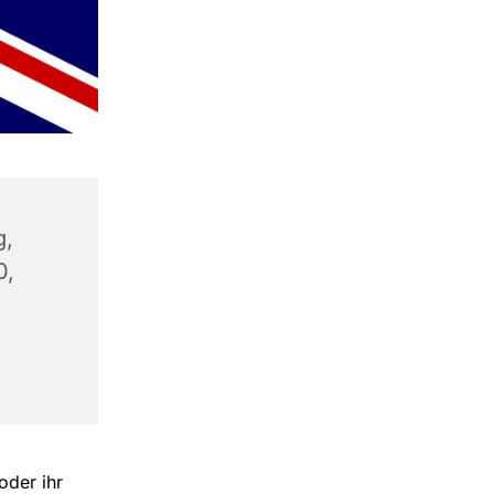
g,
0,
oder ihr