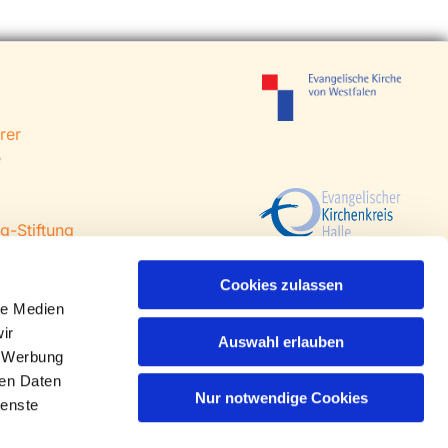
rer
e
g-Stiftung
 Steinhagen
agen
Cookies zulassen
le Medien
ir
Auswahl erlauben
, Werbung
ren Daten
Nur notwendige Cookies
ienste