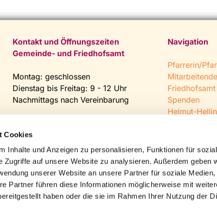
Kontakt und Öffnungszeiten
Navigation
Gemeinde- und Friedhofsamt
Pfarrerin/Pfar
Montag: geschlossen
Mitarbeitend
Dienstag bis Freitag: 9 - 12 Uhr
Friedhofsamt
Nachmittags nach Vereinbarung
Spenden
Helmut-Hellin
Tel:
0 52 04 / 36 28
Jugendkeller
Fax: 0 52 04 / 25 65
CVJM Steinh
t Cookies
Mail:
gemeindeamt@kirche-
 Inhalte und Anzeigen zu personalisieren, Funktionen für sozia
steinhagen.de
e Zugriffe auf unsere Website zu analysieren. Außerdem geben w
rwendung unserer Website an unsere Partner für soziale Medien
re Partner führen diese Informationen möglicherweise mit weite
ereitgestellt haben oder die sie im Rahmen Ihrer Nutzung der D