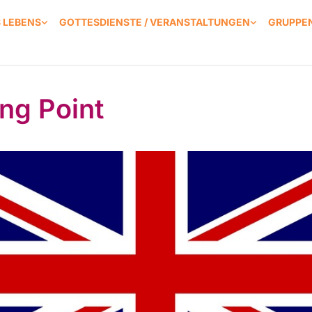
S LEBENS
GOTTESDIENSTE / VERANSTALTUNGEN
GRUPPEN
ing Point