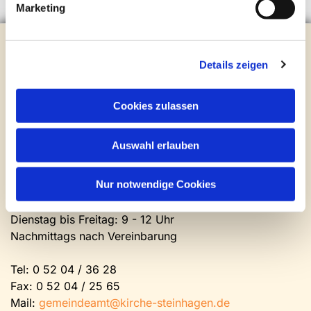
Marketing
Evangelische Kirchengemeinde Steinhagen
Brockhagener Straße 28 | 33803 Steinhagen
Details zeigen
Tel.:
0 52 04 / 36 28
Mail:
gemeindeamt@kirche-steinhagen.de
Cookies zulassen
Newsletter abonnieren
Auswahl erlauben
Kontakt und Öffnungszeiten
Gemeinde- und Friedhofsamt
Nur notwendige Cookies
Montag: geschlossen
Dienstag bis Freitag: 9 - 12 Uhr
Nachmittags nach Vereinbarung
Tel:
0 52 04 / 36 28
Fax: 0 52 04 / 25 65
Mail:
gemeindeamt@kirche-steinhagen.de