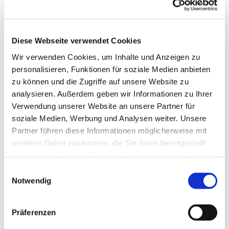
es uns Freude macht, unserer Gesundheit gut tut
und uns im Kopf fit hält. Wir tanzen u.a. im Kreis,
in der Reihe und im Viereck, es sind
abwechslungsreiche Tänze, die uns fordern und
Diese Webseite verwendet Cookies
fördern.
Wir verwenden Cookies, um Inhalte und Anzeigen zu
personalisieren, Funktionen für soziale Medien anbieten
Wenden Sie sich für die Freitagstermine bitte an
zu können und die Zugriffe auf unsere Website zu
Frau Sabine Ebert Tel.: 80776
analysieren. Außerdem geben wir Informationen zu Ihrer
ww.erlebnis-tanz.de
Verwendung unserer Website an unsere Partner für
soziale Medien, Werbung und Analysen weiter. Unsere
Partner führen diese Informationen möglicherweise mit
weiteren Daten zusammen, die Sie ihnen bereitgestellt
haben oder die sie im Rahmen Ihrer Nutzung der Dienste
gesammelt haben.
Einwilligungsauswahl
Notwendig
Präferenzen