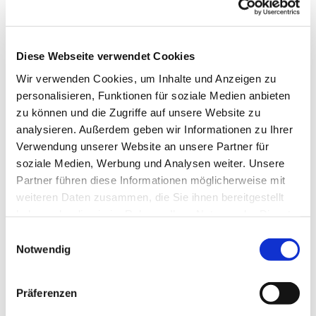
es uns Freude macht, unserer Gesundheit gut tut
und uns im Kopf fit hält. Wir tanzen u.a. im Kreis,
in der Reihe und im Viereck, es sind
abwechslungsreiche Tänze, die uns fordern und
Diese Webseite verwendet Cookies
fördern.
Wir verwenden Cookies, um Inhalte und Anzeigen zu
personalisieren, Funktionen für soziale Medien anbieten
Wenden Sie sich für die Freitagstermine bitte an
zu können und die Zugriffe auf unsere Website zu
Frau Sabine Ebert Tel.: 80776
analysieren. Außerdem geben wir Informationen zu Ihrer
ww.erlebnis-tanz.de
Verwendung unserer Website an unsere Partner für
soziale Medien, Werbung und Analysen weiter. Unsere
Partner führen diese Informationen möglicherweise mit
weiteren Daten zusammen, die Sie ihnen bereitgestellt
haben oder die sie im Rahmen Ihrer Nutzung der Dienste
gesammelt haben.
Einwilligungsauswahl
Notwendig
Präferenzen