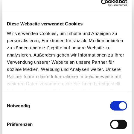
es uns Freude macht, unserer Gesundheit gut tut
und uns im Kopf fit hält. Wir tanzen u.a. im Kreis,
in der Reihe und im Viereck, es sind
abwechslungsreiche Tänze, die uns fordern und
Diese Webseite verwendet Cookies
fördern.
Wir verwenden Cookies, um Inhalte und Anzeigen zu
personalisieren, Funktionen für soziale Medien anbieten
Wenden Sie sich für die Freitagstermine bitte an
zu können und die Zugriffe auf unsere Website zu
Frau Sabine Ebert Tel.: 80776
analysieren. Außerdem geben wir Informationen zu Ihrer
ww.erlebnis-tanz.de
Verwendung unserer Website an unsere Partner für
soziale Medien, Werbung und Analysen weiter. Unsere
Partner führen diese Informationen möglicherweise mit
weiteren Daten zusammen, die Sie ihnen bereitgestellt
haben oder die sie im Rahmen Ihrer Nutzung der Dienste
gesammelt haben.
Einwilligungsauswahl
Notwendig
Präferenzen