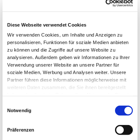
es uns Freude macht, unserer Gesundheit gut tut
und uns im Kopf fit hält. Wir tanzen u.a. im Kreis,
in der Reihe und im Viereck, es sind
abwechslungsreiche Tänze, die uns fordern und
Diese Webseite verwendet Cookies
fördern.
Wir verwenden Cookies, um Inhalte und Anzeigen zu
personalisieren, Funktionen für soziale Medien anbieten
Wenden Sie sich für die Freitagstermine bitte an
zu können und die Zugriffe auf unsere Website zu
Frau Sabine Ebert Tel.: 80776
analysieren. Außerdem geben wir Informationen zu Ihrer
ww.erlebnis-tanz.de
Verwendung unserer Website an unsere Partner für
soziale Medien, Werbung und Analysen weiter. Unsere
Partner führen diese Informationen möglicherweise mit
weiteren Daten zusammen, die Sie ihnen bereitgestellt
haben oder die sie im Rahmen Ihrer Nutzung der Dienste
gesammelt haben.
Einwilligungsauswahl
Notwendig
Präferenzen