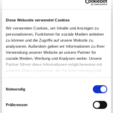
es uns Freude macht, unserer Gesundheit gut tut
und uns im Kopf fit hält. Wir tanzen u.a. im Kreis,
in der Reihe und im Viereck, es sind
abwechslungsreiche Tänze, die uns fordern und
Diese Webseite verwendet Cookies
fördern.
Wir verwenden Cookies, um Inhalte und Anzeigen zu
personalisieren, Funktionen für soziale Medien anbieten
Wenden Sie sich für die Freitagstermine bitte an
zu können und die Zugriffe auf unsere Website zu
Frau Sabine Ebert Tel.: 80776
analysieren. Außerdem geben wir Informationen zu Ihrer
ww.erlebnis-tanz.de
Verwendung unserer Website an unsere Partner für
soziale Medien, Werbung und Analysen weiter. Unsere
Partner führen diese Informationen möglicherweise mit
weiteren Daten zusammen, die Sie ihnen bereitgestellt
haben oder die sie im Rahmen Ihrer Nutzung der Dienste
gesammelt haben.
Einwilligungsauswahl
Notwendig
Präferenzen