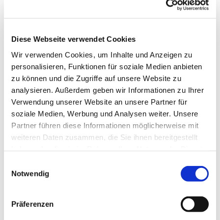
es uns Freude macht, unserer Gesundheit gut tut
und uns im Kopf fit hält. Wir tanzen u.a. im Kreis,
in der Reihe und im Viereck, es sind
abwechslungsreiche Tänze, die uns fordern und
Diese Webseite verwendet Cookies
fördern.
Wir verwenden Cookies, um Inhalte und Anzeigen zu
personalisieren, Funktionen für soziale Medien anbieten
Wenden Sie sich für die Freitagstermine bitte an
zu können und die Zugriffe auf unsere Website zu
Frau Sabine Ebert Tel.: 80776
analysieren. Außerdem geben wir Informationen zu Ihrer
ww.erlebnis-tanz.de
Verwendung unserer Website an unsere Partner für
soziale Medien, Werbung und Analysen weiter. Unsere
Partner führen diese Informationen möglicherweise mit
weiteren Daten zusammen, die Sie ihnen bereitgestellt
haben oder die sie im Rahmen Ihrer Nutzung der Dienste
gesammelt haben.
Einwilligungsauswahl
Notwendig
Präferenzen