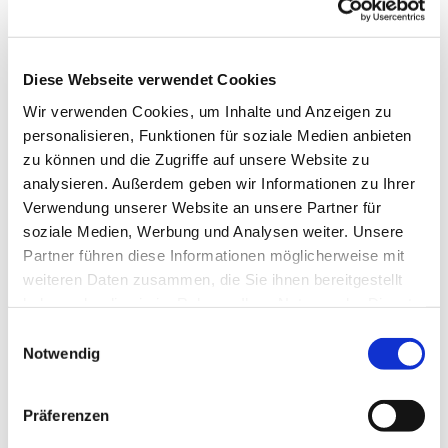
es uns Freude macht, unserer Gesundheit gut tut
und uns im Kopf fit hält. Wir tanzen u.a. im Kreis,
in der Reihe und im Viereck, es sind
abwechslungsreiche Tänze, die uns fordern und
Diese Webseite verwendet Cookies
fördern.
Wir verwenden Cookies, um Inhalte und Anzeigen zu
personalisieren, Funktionen für soziale Medien anbieten
Wenden Sie sich für die Freitagstermine bitte an
zu können und die Zugriffe auf unsere Website zu
Frau Sabine Ebert Tel.: 80776
analysieren. Außerdem geben wir Informationen zu Ihrer
ww.erlebnis-tanz.de
Verwendung unserer Website an unsere Partner für
soziale Medien, Werbung und Analysen weiter. Unsere
Partner führen diese Informationen möglicherweise mit
weiteren Daten zusammen, die Sie ihnen bereitgestellt
haben oder die sie im Rahmen Ihrer Nutzung der Dienste
gesammelt haben.
Einwilligungsauswahl
Notwendig
Präferenzen