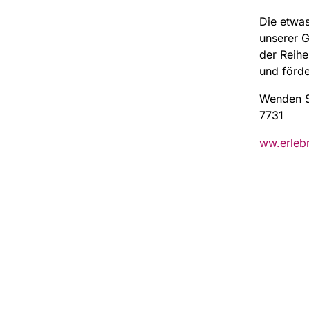
Die etwas
unserer G
der Reihe
und förde
Wenden Si
7731
ww.erlebn