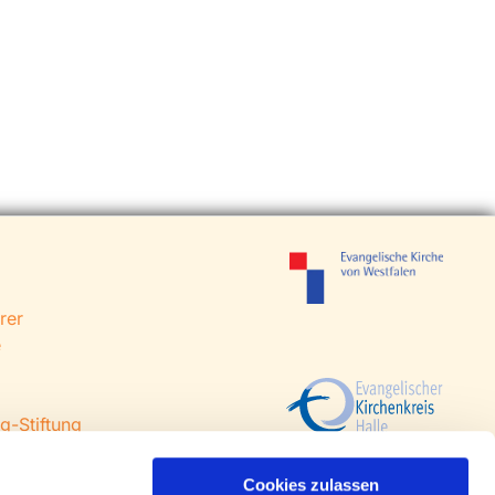
rer
e
g-Stiftung
 Steinhagen
agen
Cookies zulassen