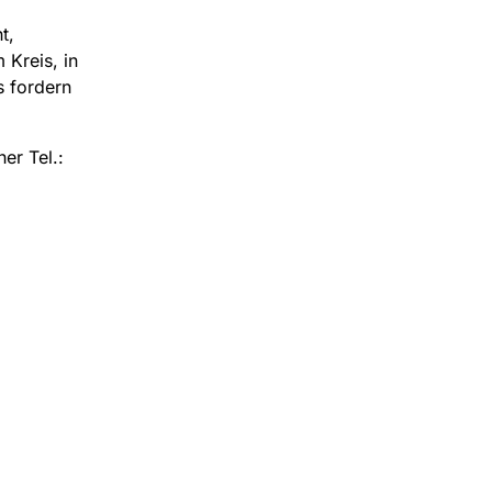
t,
 Kreis, in
s fordern
er Tel.: