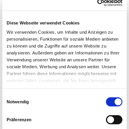
es uns Freude macht, unserer Gesundheit gut tut
und uns im Kopf fit hält. Wir tanzen u.a. im Kreis,
in der Reihe und im Viereck, es sind
abwechslungsreiche Tänze, die uns fordern und
Diese Webseite verwendet Cookies
fördern.
Wir verwenden Cookies, um Inhalte und Anzeigen zu
personalisieren, Funktionen für soziale Medien anbieten
Wenden Sie sich für die Donnerstagstermine bitte
zu können und die Zugriffe auf unsere Website zu
an Frau Helga Fischer Tel.: 7731
analysieren. Außerdem geben wir Informationen zu Ihrer
ww.erlebnis-tanz.de
Verwendung unserer Website an unsere Partner für
soziale Medien, Werbung und Analysen weiter. Unsere
Partner führen diese Informationen möglicherweise mit
weiteren Daten zusammen, die Sie ihnen bereitgestellt
haben oder die sie im Rahmen Ihrer Nutzung der Dienste
gesammelt haben.
Einwilligungsauswahl
Notwendig
Präferenzen