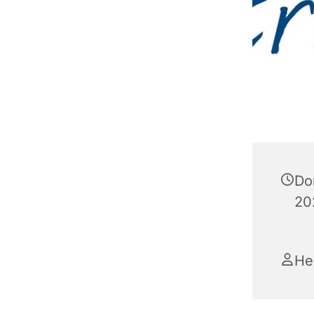
Do
20
He