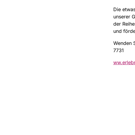
Die etwas
unserer G
der Reihe
und förde
Wenden Si
7731
ww.erlebn