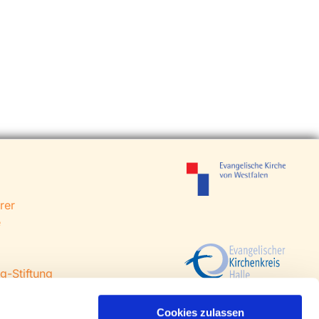
rer
e
g-Stiftung
 Steinhagen
agen
Cookies zulassen