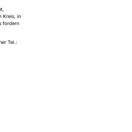
t,
 Kreis, in
s fordern
er Tel.: