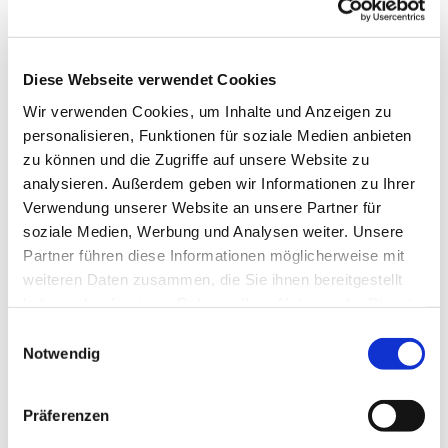
es uns Freude macht, unserer Gesundheit gut tut
und uns im Kopf fit hält. Wir tanzen u.a. im Kreis,
in der Reihe und im Viereck, es sind
abwechslungsreiche Tänze, die uns fordern und
Diese Webseite verwendet Cookies
fördern.
Wir verwenden Cookies, um Inhalte und Anzeigen zu
personalisieren, Funktionen für soziale Medien anbieten
Wenden Sie sich für die Donnerstagstermine bitte
zu können und die Zugriffe auf unsere Website zu
an Frau Helga Fischer Tel.: 7731
analysieren. Außerdem geben wir Informationen zu Ihrer
ww.erlebnis-tanz.de
Verwendung unserer Website an unsere Partner für
soziale Medien, Werbung und Analysen weiter. Unsere
Partner führen diese Informationen möglicherweise mit
weiteren Daten zusammen, die Sie ihnen bereitgestellt
haben oder die sie im Rahmen Ihrer Nutzung der Dienste
gesammelt haben.
Einwilligungsauswahl
Notwendig
Präferenzen