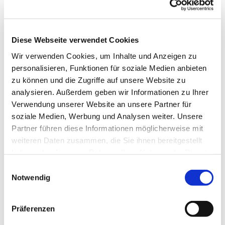
es uns Freude macht, unserer Gesundheit gut tut
und uns im Kopf fit hält. Wir tanzen u.a. im Kreis,
in der Reihe und im Viereck, es sind
abwechslungsreiche Tänze, die uns fordern und
Diese Webseite verwendet Cookies
fördern.
Wir verwenden Cookies, um Inhalte und Anzeigen zu
personalisieren, Funktionen für soziale Medien anbieten
Wenden Sie sich für die Donnerstagstermine bitte
zu können und die Zugriffe auf unsere Website zu
an Frau Helga Fischer Tel.: 7731
analysieren. Außerdem geben wir Informationen zu Ihrer
ww.erlebnis-tanz.de
Verwendung unserer Website an unsere Partner für
soziale Medien, Werbung und Analysen weiter. Unsere
Partner führen diese Informationen möglicherweise mit
weiteren Daten zusammen, die Sie ihnen bereitgestellt
haben oder die sie im Rahmen Ihrer Nutzung der Dienste
gesammelt haben.
Einwilligungsauswahl
Notwendig
Präferenzen